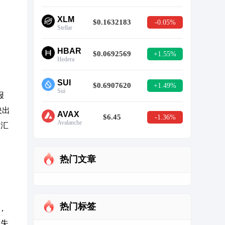
XLM
$0.1632183
-0.05%
Stellar
HBAR
$0.0692569
+1.55%
Hedera
SUI
$0.6907620
+1.49%
Sui
报
映出
AVAX
$6.45
-1.36%
Avalanche
的汇
热门文章
热门标签
，
，失